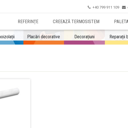
+40 799 911 109


REFERINȚE
CREEAZĂ TERMOSISTEM
PALET
oizolații
Placări decorative
Decorațiuni
Reparații 