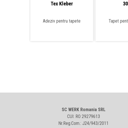
Tex Kleber
3
Adeziv pentru tapete
Tapet pentr
SC WERK Romania SRL
CUI: RO 29279613
Nr.Reg.Com.: J24/943/2011