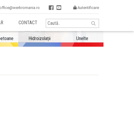


office@werkromania.ro
Autentificare

AR
CONTACT
betoane
Hidroizolații
Unelte