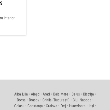
0S
u interior
Alba Iulia
•
Aleșd
•
Arad
•
Baia Mare
•
Beiuș
•
Bistrița
•
Borșa
•
Brașov
•
Chitila (București)
•
Cluj-Napoca
•
Colanu
•
Constanța
•
Craiova
•
Dej
•
Hunedoara
•
Iași
•