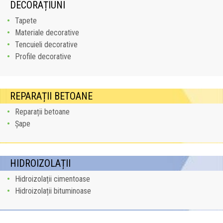
DECORAȚIUNI
Tapete
Materiale decorative
Tencuieli decorative
Profile decorative
REPARAȚII BETOANE
Reparații betoane
Șape
HIDROIZOLAȚII
Hidroizolații cimentoase
Hidroizolații bituminoase