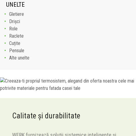
UNELTE
Gletiere
Drișci
Role
Raclete
Cuțite
Pensule
Alte unelte
Calitate și durabilitate
WERK furnizează soluții sistemice inteligente și