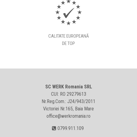
CALITATE EUROPEANĂ
DE TOP
SC WERK Romania SRL
CUI: RO 29279613
Nr.Reg.Com.: J24/943/2011
Victoriei Nr.165, Baia Mare
office@werkromania.ro
0799.911.109